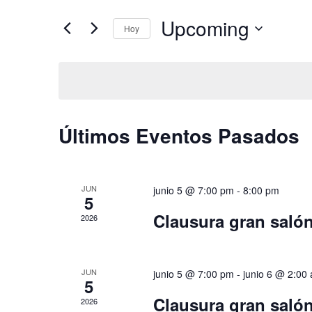
v
palabra
Upcoming
e
clave.
Hoy
Busca
g
Seleccionar
Eventos
fecha.
a
para
c
la
i
palabra
Últimos Eventos Pasados
ó
clave.
n
d
JUN
junio 5 @ 7:00 pm
-
8:00 pm
5
e
Clausura gran saló
2026
b
ú
s
JUN
junio 5 @ 7:00 pm
-
junio 6 @ 2:00
5
q
Clausura gran saló
2026