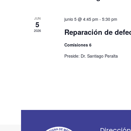
u
e
JUN
d
junio 5 @ 4:45 pm
-
5:30 pm
5
a
Reparación de defec
2026
y
Comisiones 6
v
Preside: Dr. Santiago Peralta
i
s
t
a
s
d
e
E
Dirección