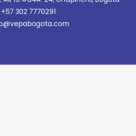
 +57 302 7770291
nfo@vepabogota.com