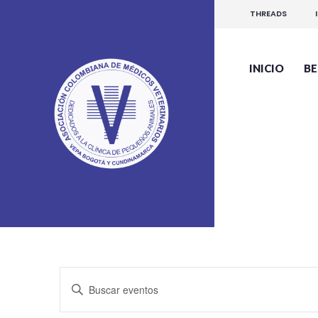
THREADS
INICIO
BE
N
Introduce
a
la