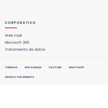
CORPORATIVO
Web mail
Microsoft 365
Tratamiento de datos
THREADS
INSTAGRAM
YOUTUBE
WHATSAPP
SEARCH THE WEBSITE
© 2026 Vepa Bogotá •
Todos los derechos reservados ·
Powered by
Overmatch Agencia